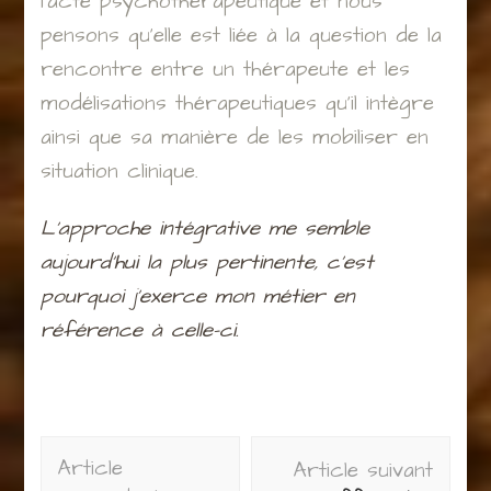
l’acte psychothérapeutique et nous
pensons qu’elle est liée à la question de la
rencontre entre un thérapeute et les
modélisations thérapeutiques qu’il intègre
ainsi que sa manière de les mobiliser en
situation clinique.
L’approche intégrative me semble
aujourd’hui la plus pertinente, c’est
pourquoi j’exerce mon métier en
référence à celle-ci.
Navigation
Article
Article suivant
d'article