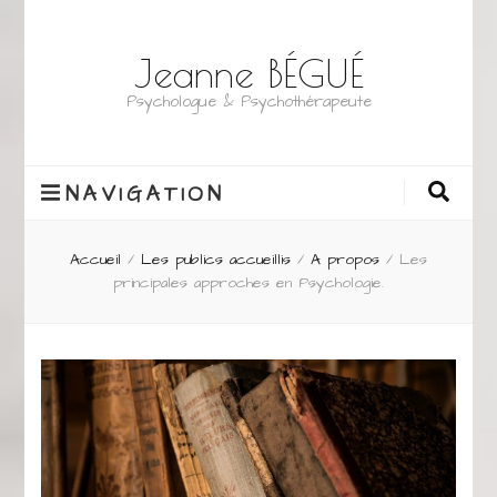
Jeanne BÉGUÉ
Psychologue & Psychothérapeute
NAVIGATION
Accueil
/
Les publics accueillis
/
A propos
/
Les
principales approches en Psychologie.